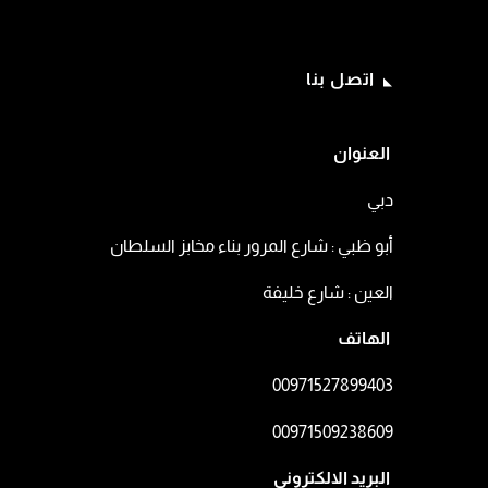
اتصل بنا
ديسمبر 20, 2025
يناير 14, 2026
أفضل شركة تسويق رقمي في
شركات تسويق ال
العنوان
أبوظبي | Emedia للحلول
سوشيال ميديا ف
دبي
التسويقية المتكاملة
أبو ظبي : شارع المرور بناء مخابز السلطان
العين : شارع خليفة
الهاتف
00971527899403
00971509238609⁩
البريد الالكتروني